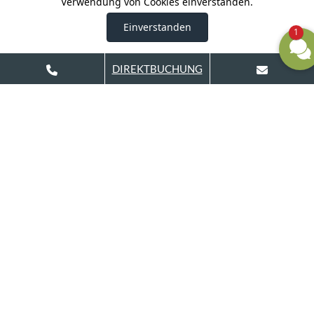
Verwendung von Cookies einverstanden.
Einverstanden
1
DIREKTBUCHUNG
Landhotel Burg im Spreewald | Ringchaussee 125
| 03096 Burg
Tel:
| Fax: 035603-64800 | E-Mail:
035603-646
landhotel@landhotel-burg.de