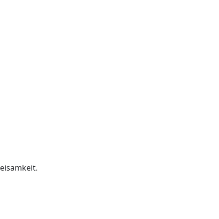
ür Zwei
eisamkeit.